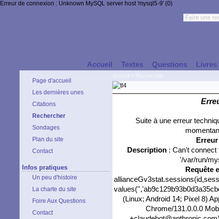
Erreur de connexion : Unknown MySQL server host 'mysql5-9' (0)
Accueil
Textes
Questions
Livres
Accueil
>
Rechercher
Page d'accueil
Les dernières unes
Erre
Citations
Rechercher
Suite à une erreur techni
Sondages
momentané
Plan du site
Erreu
Description
: Can't connect
Contact
'/var/run/my
Infos pratiques
Requête 
Un peu d'histoire
allianceGv3stat.sessions(id,sess
values('','ab9c129b93b0d3a35cbd4
La charte du site
(Linux; Android 14; Pixel 8) 
Foire Aux Questions
Chrome/131.0.0.0 Mobil
Contact
+claudebot@anthropic.com)','