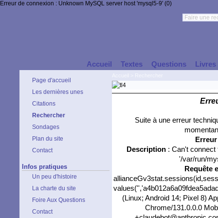
Erreur de connexion : Unknown MySQL server host 'mysql5-9' (0)
Accueil
Textes
Questions
Livres
Accueil
>
Rechercher
Page d'accueil
Les dernières unes
Erre
Citations
Rechercher
Suite à une erreur techni
Sondages
momentané
Plan du site
Erreu
Description
: Can't connect
Contact
'/var/run/my
Infos pratiques
Requête 
Un peu d'histoire
allianceGv3stat.sessions(id,sess
values('','a4b012a6a09fdea5adadc
La charte du site
(Linux; Android 14; Pixel 8) 
Foire Aux Questions
Chrome/131.0.0.0 Mobil
Contact
+claudebot@anthropic.com)'