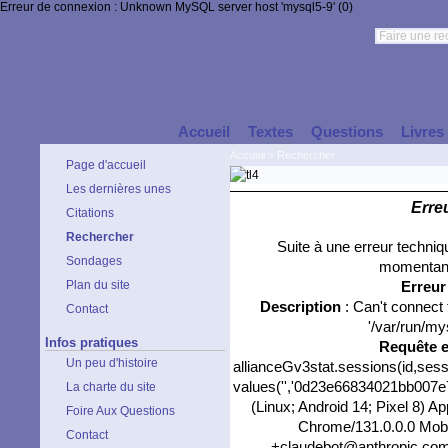
Erreur de connexion : Unknown MySQL server host 'mysql5-9' (0)
Accueil
Textes
Questions
Livres
Accueil
>
Rechercher
Page d'accueil
Les dernières unes
Erre
Citations
Rechercher
Suite à une erreur techni
Sondages
momentané
Plan du site
Erreu
Description
: Can't connect
Contact
'/var/run/my
Infos pratiques
Requête 
Un peu d'histoire
allianceGv3stat.sessions(id,sess
values('','0d23e66834021bb007e77
La charte du site
(Linux; Android 14; Pixel 8) 
Foire Aux Questions
Chrome/131.0.0.0 Mobil
Contact
+claudebot@anthropic.com)'