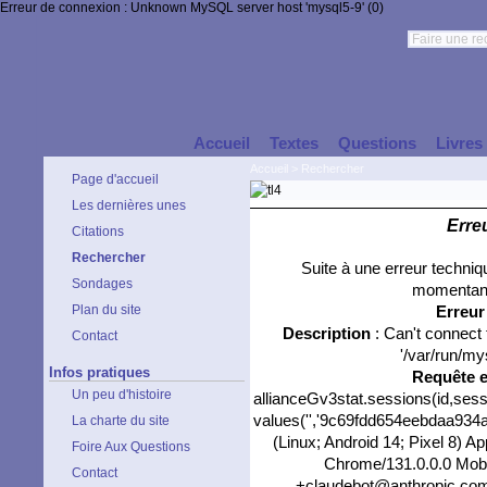
Erreur de connexion : Unknown MySQL server host 'mysql5-9' (0)
Accueil
Textes
Questions
Livres
Accueil
>
Rechercher
Page d'accueil
Les dernières unes
Erre
Citations
Rechercher
Suite à une erreur techni
Sondages
momentané
Plan du site
Erreu
Description
: Can't connect
Contact
'/var/run/my
Infos pratiques
Requête 
Un peu d'histoire
allianceGv3stat.sessions(id,sess
values('','9c69fdd654eebdaa934ab
La charte du site
(Linux; Android 14; Pixel 8) 
Foire Aux Questions
Chrome/131.0.0.0 Mobil
Contact
+claudebot@anthropic.com)',