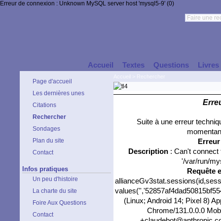
Erreur de connexion : Unknown MySQL server host 'mysql5-9' (0)
Accueil
Textes
Questions
Livres
Accueil
>
Rechercher
Page d'accueil
Les dernières unes
Erre
Citations
Rechercher
Suite à une erreur techni
Sondages
momentané
Plan du site
Erreu
Description
: Can't connect
Contact
'/var/run/my
Infos pratiques
Requête 
Un peu d'histoire
allianceGv3stat.sessions(id,sess
values('','52857af4dad50815bf554
La charte du site
(Linux; Android 14; Pixel 8) 
Foire Aux Questions
Chrome/131.0.0.0 Mobil
Contact
+claudebot@anthropic.com)