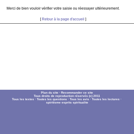
Merci de bien vouloir vérifier votre saisie ou réessayer ultérieurement.
[
Retour à la page d'accueil
]
Plan du site
·
Recommander ce site
Tous droits de reproduction réservés (c) 2011
Tous les textes
·
Toutes les questions
·
Tous les avis
·
Toutes les lectures
·
spiritisme
esprits
spiritualite