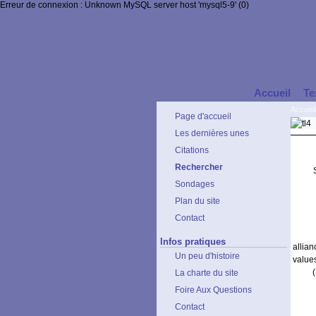
Erreur de connexion : Unknown MySQL server host 'mysql5-9' (0)
Accueil
Te
Accueil
Page d'accueil
Les dernières unes
Citations
Rechercher
Sondages
Plan du site
Contact
Infos pratiques
allia
Un peu d'histoire
value
La charte du site
Foire Aux Questions
Contact