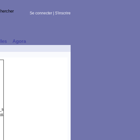
Se connecter
|
S'inscrire
lles
Agora
t_session)
lla/5.0