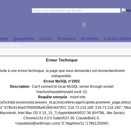
xtes
Questions
Livres
Dossiers
Archives
Cartes virtue
>
Rechercher
Erreur Technique
Suite à une erreur technique, la page que vous demandez est momentanément
indisponible.
Erreur MySQL n°2002
Description
: Can't connect to local MySQL server through socket
'/var/run/mysqld/mysqld.sock' (2)
Requête envoyée
: insert into
nceGv3stat.sessions(id,session_id,ip,host,referer,agent,spider,premiere_page,debu
s('','67f0c914be0793060fbe81f60c9d7001','216.73.216.180','216.73.216.180','','Mozi
(Macintosh; Intel Mac OS X 10_15_7) AppleWebKit/537.36 (KHTML, like Gecko)
Chrome/131.0.0.0 Safari/537.36; ClaudeBot/1.0;
+claudebot@anthropic.com)','0','/tag/livre/11','1786125008')