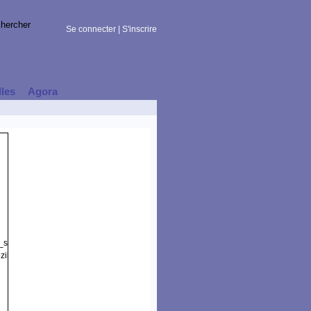
Se connecter
|
S'inscrire
lles
Agora
t_session)
illa/5.0