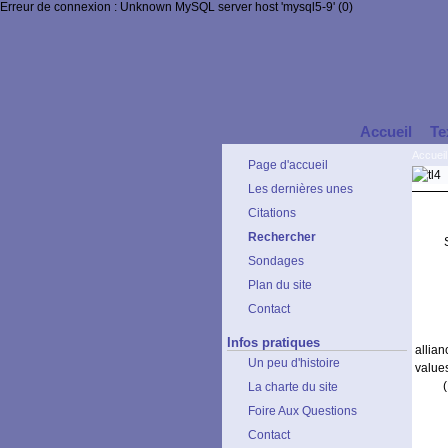
Erreur de connexion : Unknown MySQL server host 'mysql5-9' (0)
Accueil
Te
Accueil
Page d'accueil
Les dernières unes
Citations
Rechercher
Sondages
Plan du site
Contact
Infos pratiques
allia
Un peu d'histoire
value
La charte du site
Foire Aux Questions
Contact