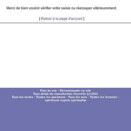
Merci de bien vouloir vérifier votre saisie ou réessayer ultérieurement.
[
Retour à la page d'accueil
]
Plan du site
·
Recommander ce site
Tous droits de reproduction réservés (c) 2011
Tous les textes
·
Toutes les questions
·
Tous les avis
·
Toutes les lectures
·
spiritisme
esprits
spiritualite