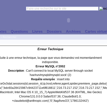
xtes
Questions
Livres
Dossiers
Archives
Cartes virtue
>
Rechercher
Erreur Technique
Suite à une erreur technique, la page que vous demandez est momentanément
indisponible.
Erreur MySQL n°2002
Description
: Can't connect to local MySQL server through socket
'/var/run/mysqld/mysqld.sock' (2)
Requête envoyée
: insert into
nceGv3stat.sessions(id,session_id,ip,host,referer,agent,spider,premiere_page,debu
s('','bdc60a28415987c94423711e6f818811','216.73.217.152','216.73.217.152','','Moz
(Macintosh; Intel Mac OS X 10_15_7) AppleWebKit/537.36 (KHTML, like Gecko)
Chrome/131.0.0.0 Safari/537.36; ClaudeBot/1.0;
+claudebot@anthropic.com)','0','/tag/livre/23','1786132442')