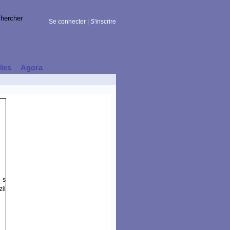
Se connecter
|
S'inscrire
lles
Agora
t_session)
illa/5.0