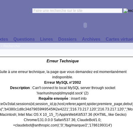
xtes
Questions
Livres
Dossiers
Archives
Cartes virtue
>
Rechercher
Erreur Technique
Suite à une erreur technique, la page que vous demandez est momentanément
indisponible.
Erreur MySQL n°2002
Description
: Can't connect to local MySQL server through socket
'/var/run/mysqld/mysqld.sock' (2)
Requête envoyée
: insert into
nceGv3stat.sessions(id,session_id,ip,host,referer,agent,spider,premiere_page,debu
s('','b4380c1d8c34d79659f49545f42e4221','216.73.217.120','216.73.217.120','','Moz
(Macintosh; Intel Mac OS X 10_15_7) AppleWebKit/537.36 (KHTML, like Gecko)
Chrome/131.0.0.0 Safari/537.36; ClaudeBot/1.0;
+claudebot@anthropic.com)','0','/tag/marque/2','1786199314')