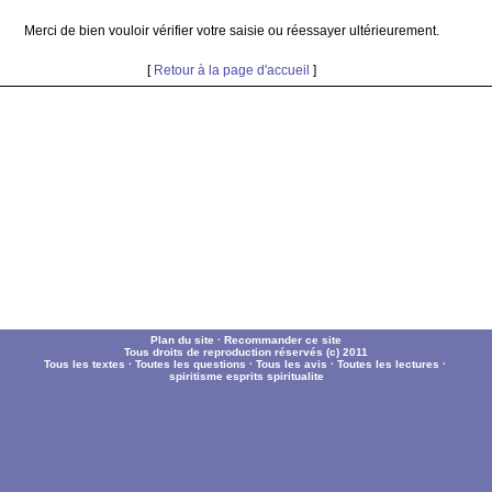
Merci de bien vouloir vérifier votre saisie ou réessayer ultérieurement.
[
Retour à la page d'accueil
]
Plan du site
·
Recommander ce site
Tous droits de reproduction réservés (c) 2011
Tous les textes
·
Toutes les questions
·
Tous les avis
·
Toutes les lectures
·
spiritisme
esprits
spiritualite