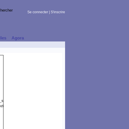
Se connecter
|
S'inscrire
lles
Agora
t_session)
zilla/5.0