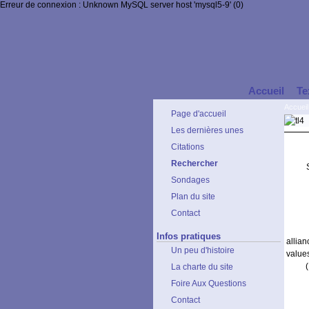
Erreur de connexion : Unknown MySQL server host 'mysql5-9' (0)
Accueil
Te
Accueil
Page d'accueil
Les dernières unes
Citations
Rechercher
Sondages
Plan du site
Contact
Infos pratiques
allia
Un peu d'histoire
value
La charte du site
Foire Aux Questions
Contact