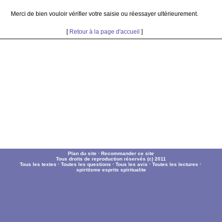
Merci de bien vouloir vérifier votre saisie ou réessayer ultérieurement.
[
Retour à la page d'accueil
]
Plan du site
·
Recommander ce site
Tous droits de reproduction réservés (c) 2011
Tous les textes
·
Toutes les questions
·
Tous les avis
·
Toutes les lectures
·
spiritisme
esprits
spiritualite