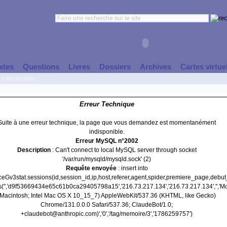
xtes
Questions
Livres
Dossiers
Archives
Cartes virtue
>
Rechercher
Erreur Technique
Suite à une erreur technique, la page que vous demandez est momentanément
indisponible.
Erreur MySQL n°2002
Description
: Can't connect to local MySQL server through socket
'/var/run/mysqld/mysqld.sock' (2)
Requête envoyée
: insert into
nceGv3stat.sessions(id,session_id,ip,host,referer,agent,spider,premiere_page,debu
s('','d9f53669434e65c61b0ca29405798a15','216.73.217.134','216.73.217.134','','Mo
(Macintosh; Intel Mac OS X 10_15_7) AppleWebKit/537.36 (KHTML, like Gecko)
Chrome/131.0.0.0 Safari/537.36; ClaudeBot/1.0;
+claudebot@anthropic.com)','0','/tag/memoire/3','1786259757')