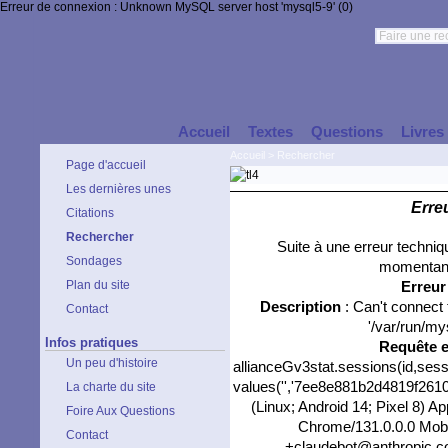
Erreur de connexion : Unknown MySQL server host 'mysql5-9' (0)
Accueil
Textes
Questions
Livres
Accueil
>
Rechercher
Page d'accueil
Les dernières unes
Erre
Citations
Rechercher
Suite à une erreur techni
Sondages
momentané
Plan du site
Erreu
Description
: Can't connect
Contact
'/var/run/my
Infos pratiques
Requête 
Un peu d'histoire
allianceGv3stat.sessions(id,sess
values('','7ee8e881b2d4819f2610f
La charte du site
(Linux; Android 14; Pixel 8) 
Foire Aux Questions
Chrome/131.0.0.0 Mobil
Contact
+claudebot@anthropic.com)