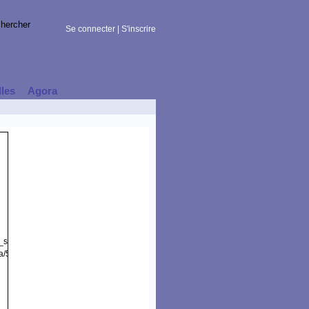
Se connecter
|
S'inscrire
lles
Agora
t_session)
a/5.0