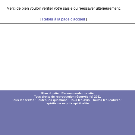
Merci de bien vouloir vérifier votre saisie ou réessayer ultérieurement.
[
Retour à la page d'accueil
]
Plan du site
·
Recommander ce site
Tous droits de reproduction réservés (c) 2011
Tous les textes
·
Toutes les questions
·
Tous les avis
·
Toutes les lectures
·
spiritisme
esprits
spiritualite