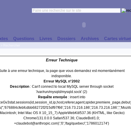
xtes
Questions
Livres
Dossiers
Archives
Cartes virtue
>
Rechercher
Erreur Technique
Suite à une erreur technique, la page que vous demandez est momentanément
indisponible.
Erreur MySQL n°2002
Description
: Can't connect to local MySQL server through socket
'/var/run/mysqld/mysqld.sock' (2)
Requête envoyée
: insert into
nceGv3stat.sessions(id,session_id,ip,host,referer,agent,spider,premiere_page,debu
('','676884cfebfcdbb68272f2f15df97f66','216.73.216.186','216.73.216.186','','Mozill
(Macintosh; Intel Mac OS X 10_15_7) AppleWebKit/537.36 (KHTML, like Gecko)
Chrome/131.0.0.0 Safari/537.36; ClaudeBot/1.0;
+claudebot@anthropic.com)','0','/tag/quebec/','1786012174')