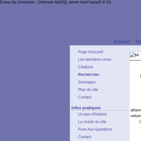
Erreur de connexion : Unknown MySQL server host 'mysql5-9' (0)
Accueil
Te
Accueil
Page d'accueil
Les dernières unes
Citations
Rechercher
Sondages
Plan du site
Contact
Infos pratiques
allia
Un peu d'histoire
values
La charte du site
Foire Aux Questions
Contact