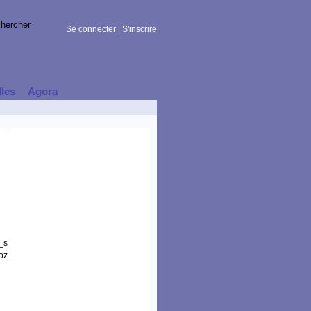
Se connecter
|
S'inscrire
lles
Agora
t_session)
zilla/5.0