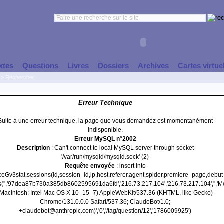
xtes
Questions
Livres
Dossiers
Archives
Cartes virtue
>
Rechercher
Erreur Technique
Suite à une erreur technique, la page que vous demandez est momentanément
indisponible.
Erreur MySQL n°2002
Description
: Can't connect to local MySQL server through socket
'/var/run/mysqld/mysqld.sock' (2)
Requête envoyée
: insert into
nceGv3stat.sessions(id,session_id,ip,host,referer,agent,spider,premiere_page,debu
s('','97dea87b730a385db8602595691da6fd','216.73.217.104','216.73.217.104','','Mo
(Macintosh; Intel Mac OS X 10_15_7) AppleWebKit/537.36 (KHTML, like Gecko)
Chrome/131.0.0.0 Safari/537.36; ClaudeBot/1.0;
+claudebot@anthropic.com)','0','/tag/question/12','1786009925')