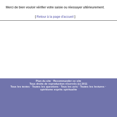
Merci de bien vouloir vérifier votre saisie ou réessayer ultérieurement.
[
Retour à la page d'accueil
]
Plan du site
·
Recommander ce site
Tous droits de reproduction réservés (c) 2011
Tous les textes
·
Toutes les questions
·
Tous les avis
·
Toutes les lectures
·
spiritisme
esprits
spiritualite