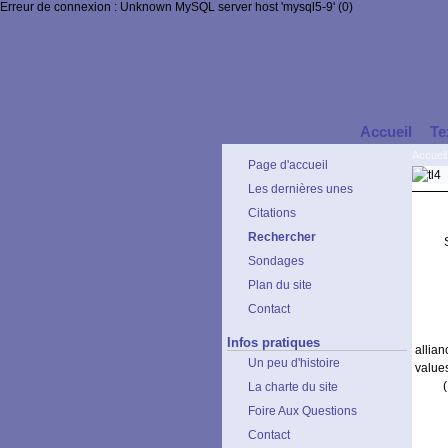
Erreur de connexion : Unknown MySQL server host 'mysql5-9' (0)
Accueil
Te
Accueil
Page d'accueil
Les dernières unes
Citations
Rechercher
Sondages
Plan du site
Contact
Infos pratiques
allia
Un peu d'histoire
value
La charte du site
Foire Aux Questions
Contact