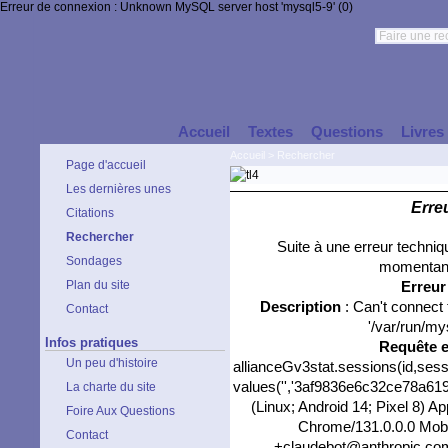
Erreur de connexion : Unknown MySQL server host 'mysql5-9' (0)
Accueil
Textes
Questions
Livres
Accueil
>
Rechercher
Page d'accueil
Les dernières unes
Erre
Citations
Rechercher
Suite à une erreur techni
Sondages
momentané
Plan du site
Erreu
Description
: Can't connect
Contact
'/var/run/my
Infos pratiques
Requête 
Un peu d'histoire
allianceGv3stat.sessions(id,sess
values('','3af9836e6c32ce78a619c
La charte du site
(Linux; Android 14; Pixel 8) 
Foire Aux Questions
Chrome/131.0.0.0 Mobil
Contact
+claudebot@anthropic.com)'