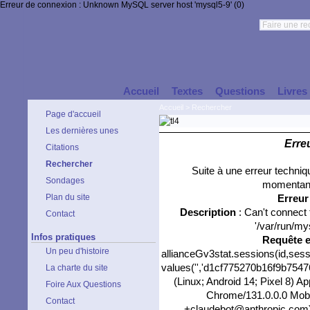
Erreur de connexion : Unknown MySQL server host 'mysql5-9' (0)
Accueil
Textes
Questions
Livres
Accueil
>
Rechercher
Page d'accueil
Les dernières unes
Erre
Citations
Rechercher
Suite à une erreur techni
Sondages
momentané
Plan du site
Erreu
Description
: Can't connect
Contact
'/var/run/my
Infos pratiques
Requête 
Un peu d'histoire
allianceGv3stat.sessions(id,sess
values('','d1cf775270b16f9b75476
La charte du site
(Linux; Android 14; Pixel 8) 
Foire Aux Questions
Chrome/131.0.0.0 Mobil
Contact
+claudebot@anthropic.com)',