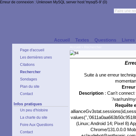
Erreur de connexion : Unknown MySQL server host 'mysql5-9' (0)
Accueil
Textes
Questions
Livres
Accueil
>
Rechercher
Page d'accueil
Les dernières unes
Erre
Citations
Rechercher
Suite à une erreur techni
Sondages
momentané
Plan du site
Erreu
Description
: Can't connect
Contact
'/var/run/my
Infos pratiques
Requête 
Un peu d'histoire
allianceGv3stat.sessions(id,sess
values('','0611a0aa663b50c951882
La charte du site
(Linux; Android 14; Pixel 8) 
Foire Aux Questions
Chrome/131.0.0.0 Mobil
Contact
+claudebot@anthropic.com)',