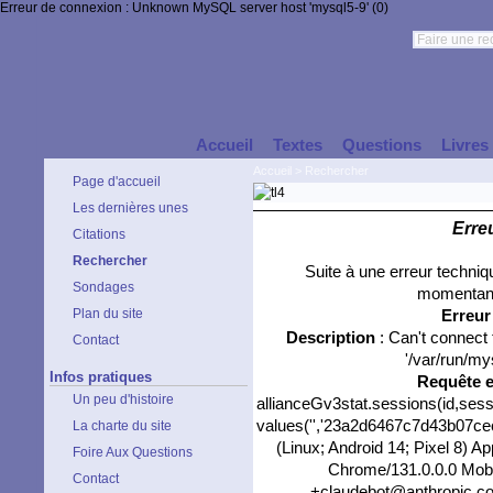
Erreur de connexion : Unknown MySQL server host 'mysql5-9' (0)
Accueil
Textes
Questions
Livres
Accueil
>
Rechercher
Page d'accueil
Les dernières unes
Erre
Citations
Rechercher
Suite à une erreur techni
Sondages
momentané
Plan du site
Erreu
Description
: Can't connect
Contact
'/var/run/my
Infos pratiques
Requête 
Un peu d'histoire
allianceGv3stat.sessions(id,sess
values('','23a2d6467c7d43b07cecb
La charte du site
(Linux; Android 14; Pixel 8) 
Foire Aux Questions
Chrome/131.0.0.0 Mobil
Contact
+claudebot@anthropic.com)