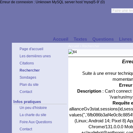
Erreur de connexion : Unknown MySQL server host 'mysql5-9' (0)
Accueil
Textes
Questions
Livres
Accueil
>
Rechercher
Page d'accueil
Les dernières unes
Erre
Citations
Rechercher
Suite à une erreur techni
Sondages
momentané
Plan du site
Erreu
Description
: Can't connect
Contact
'/var/run/my
Infos pratiques
Requête 
Un peu d'histoire
allianceGv3stat.sessions(id,sess
values('','6fb086b3af4e0c8c88549
La charte du site
(Linux; Android 14; Pixel 8) 
Foire Aux Questions
Chrome/131.0.0.0 Mobil
Contact
+claudebot@anthropic.com)'