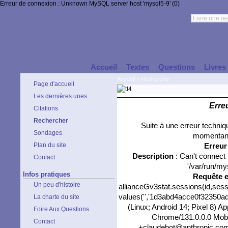
Erreur de connexion : Unknown MySQL server host 'mysql5-9' (0)
Accueil
Textes
Questions
Livres
Accueil
>
Rechercher
Page d'accueil
Les dernières unes
Erre
Citations
Rechercher
Suite à une erreur techni
Sondages
momentané
Plan du site
Erreu
Description
: Can't connect
Contact
'/var/run/my
Infos pratiques
Requête 
Un peu d'histoire
allianceGv3stat.sessions(id,sess
values('','1d3abd4acce0f32350ad43
La charte du site
(Linux; Android 14; Pixel 8) 
Foire Aux Questions
Chrome/131.0.0.0 Mobil
Contact
+claudebot@anthropic.com)',