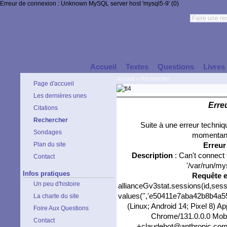
Erreur de connexion : Unknown MySQL server host 'mysql5-9' (0)
Accueil
Textes
Questions
Livres
Accueil
>
Rechercher
Page d'accueil
Les dernières unes
Erre
Citations
Rechercher
Suite à une erreur techni
Sondages
momentané
Plan du site
Erreu
Description
: Can't connect
Contact
'/var/run/my
Infos pratiques
Requête 
Un peu d'histoire
allianceGv3stat.sessions(id,sess
values('','e50411e7aba42b8b4a557
La charte du site
(Linux; Android 14; Pixel 8) 
Foire Aux Questions
Chrome/131.0.0.0 Mobil
Contact
+claudebot@anthropic.com)',