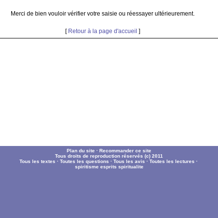
Merci de bien vouloir vérifier votre saisie ou réessayer ultérieurement.
[
Retour à la page d'accueil
]
Plan du site
·
Recommander ce site
Tous droits de reproduction réservés (c) 2011
Tous les textes
·
Toutes les questions
·
Tous les avis
·
Toutes les lectures
·
spiritisme
esprits
spiritualite