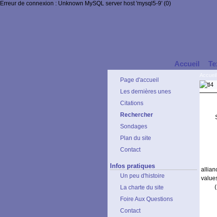
Erreur de connexion : Unknown MySQL server host 'mysql5-9' (0)
Accueil
Te
Accueil
Page d'accueil
Les dernières unes
Citations
Rechercher
Sondages
Plan du site
Contact
Infos pratiques
allia
Un peu d'histoire
values
La charte du site
Foire Aux Questions
Contact