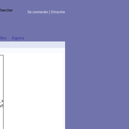
Se connecter
|
S'inscrire
lles
Agora
t_session)
a/5.0