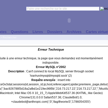
xtes
Questions
Livres
Dossiers
Archives
Cartes virtue
>
Rechercher
Erreur Technique
Suite à une erreur technique, la page que vous demandez est momentanément
indisponible.
Erreur MySQL n°2002
Description
: Can't connect to local MySQL server through socket
'/var/run/mysqld/mysqld.sock' (2)
Requête envoyée
: insert into
nceGv3stat.sessions(id,session_id,ip,host,referer,agent,spider,premiere_page,debu
('','bac926788f3d18a2afbd1e219ec96f0b','216.73.217.22','216.73.217.22','','Mozill
(Macintosh; Intel Mac OS X 10_15_7) AppleWebKit/537.36 (KHTML, like Gecko)
Chrome/131.0.0.0 Safari/537.36; ClaudeBot/1.0;
+claudebot@anthropic.com)','0','/tag/theorie/3','1786054355')