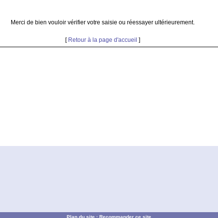
Merci de bien vouloir vérifier votre saisie ou réessayer ultérieurement.
[
Retour à la page d'accueil
]
Plan du site
·
Recommander ce site