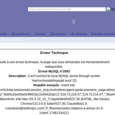
xtes
Questions
Livres
Dossiers
Archives
Cartes virtue
virtuelles
>
Amour
Erreur Technique
Suite à une erreur technique, la page que vous demandez est momentanément
indisponible.
Erreur MySQL n°2002
Description
: Can't connect to local MySQL server through socket
'/var/run/mysqld/mysqld.sock' (2)
Requête envoyée
: insert into
nceGv3stat.sessions(id,session_id,ip,host,referer,agent,spider,premiere_page,debu
s('','8d93c2be50eb04f9f23ec2c694d2ab13','216.73.216.47','216.73.216.47','','Mozill
(Macintosh; Intel Mac OS X 10_15_7) AppleWebKit/537.36 (KHTML, like Gecko)
Chrome/131.0.0.0 Safari/537.36; ClaudeBot/1.0;
+claudebot@anthropic.com)','0','/themes/cartes-citations-d-amour-21-6-
3.html','1786133411')