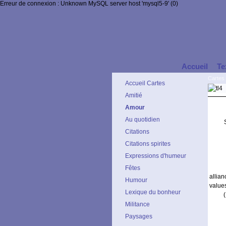
Erreur de connexion : Unknown MySQL server host 'mysql5-9' (0)
Accueil
Te
Cartes 
Accueil Cartes
Amitié
Amour
Au quotidien
Citations
Citations spirites
Expressions d'humeur
Fêtes
allia
Humour
value
Lexique du bonheur
Militance
Paysages