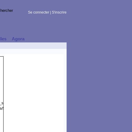
Se connecter
|
S'inscrire
lles
Agora
t_session)
a/5.0