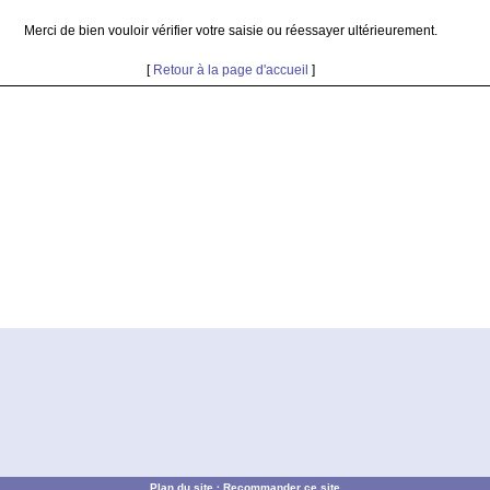
Merci de bien vouloir vérifier votre saisie ou réessayer ultérieurement.
[
Retour à la page d'accueil
]
Plan du site
·
Recommander ce site