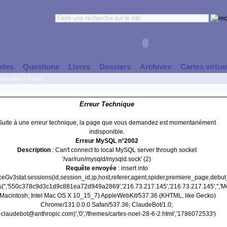
xtes
Questions
Livres
Dossiers
Archives
Cartes virtue
virtuelles
>
Fêtes
Erreur Technique
Suite à une erreur technique, la page que vous demandez est momentanément
indisponible.
Erreur MySQL n°2002
Description
: Can't connect to local MySQL server through socket
'/var/run/mysqld/mysqld.sock' (2)
Requête envoyée
: insert into
nceGv3stat.sessions(id,session_id,ip,host,referer,agent,spider,premiere_page,debu
s('','550c378c9d3c1d9c881ea72d949a2869','216.73.217.145','216.73.217.145','','Mo
(Macintosh; Intel Mac OS X 10_15_7) AppleWebKit/537.36 (KHTML, like Gecko)
Chrome/131.0.0.0 Safari/537.36; ClaudeBot/1.0;
+claudebot@anthropic.com)','0','/themes/cartes-noel-28-6-2.html','1786072533')