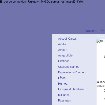
Erreur de connexion : Unknown MySQL server host 'mysql5-9' (0)
Accueil
Te
Cartes 
Accueil Cartes
Amitié
Amour
Au quotidien
Citations
Citations spirites
Expressions d'humeur
Fêtes
allia
Humour
value
Lexique du bonheur
Militance
Paysages