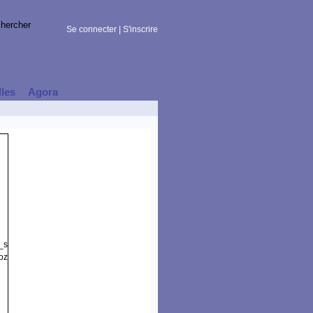
Se connecter
|
S'inscrire
lles
Agora
t_session)
zilla/5.0