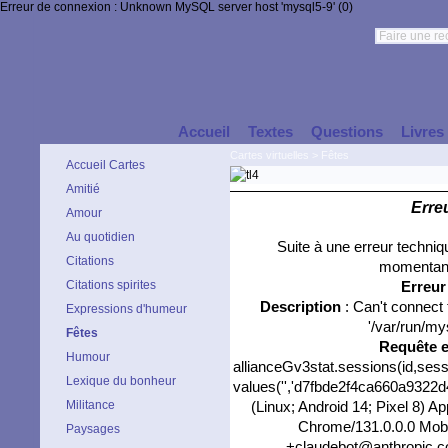
Erreur de connexion : Unknown MySQL server host 'mysql5-9' (0)
Accueil
Textes
Questions
Livres
Cartes virtuelles
>
Fêtes
Accueil Cartes
Amitié
Erre
Amour
Au quotidien
Suite à une erreur techni
Citations
momentané
Citations spirites
Erreu
Description
: Can't connect
Expressions d'humeur
'/var/run/my
Fêtes
Requête 
Humour
allianceGv3stat.sessions(id,sess
Lexique du bonheur
values('','d7fbde2f4ca660a9322d4
Militance
(Linux; Android 14; Pixel 8) 
Chrome/131.0.0.0 Mobil
Paysages
+claudebot@anthropic.com