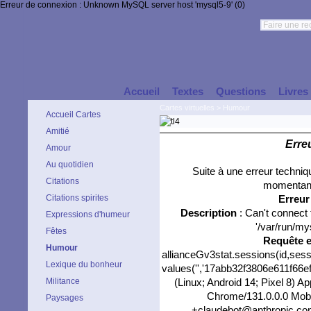
Erreur de connexion : Unknown MySQL server host 'mysql5-9' (0)
Accueil
Textes
Questions
Livres
Cartes virtuelles
>
Humour
Accueil Cartes
Amitié
Erre
Amour
Au quotidien
Suite à une erreur techni
Citations
momentané
Citations spirites
Erreu
Description
: Can't connect
Expressions d'humeur
'/var/run/my
Fêtes
Requête 
Humour
allianceGv3stat.sessions(id,sess
Lexique du bonheur
values('','17abb32f3806e611f66ef5
Militance
(Linux; Android 14; Pixel 8) 
Chrome/131.0.0.0 Mobil
Paysages
+claudebot@anthropic.com)'