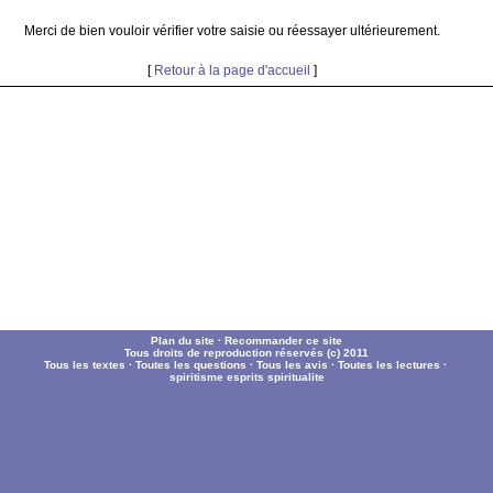
Merci de bien vouloir vérifier votre saisie ou réessayer ultérieurement.
[
Retour à la page d'accueil
]
Plan du site
·
Recommander ce site
Tous droits de reproduction réservés (c) 2011
Tous les textes
·
Toutes les questions
·
Tous les avis
·
Toutes les lectures
·
spiritisme
esprits
spiritualite