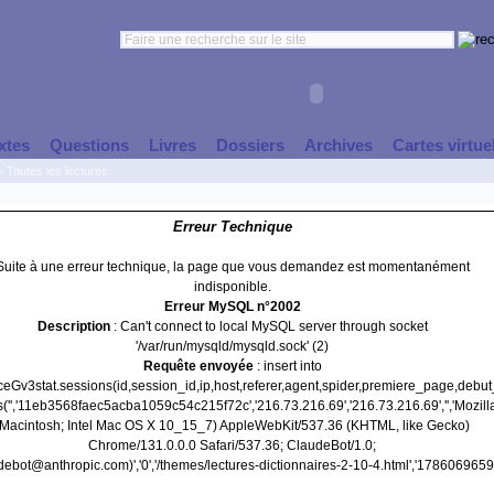
xtes
Questions
Livres
Dossiers
Archives
Cartes virtue
>
Toutes les lectures
Erreur Technique
Suite à une erreur technique, la page que vous demandez est momentanément
indisponible.
Erreur MySQL n°2002
Description
: Can't connect to local MySQL server through socket
'/var/run/mysqld/mysqld.sock' (2)
Requête envoyée
: insert into
nceGv3stat.sessions(id,session_id,ip,host,referer,agent,spider,premiere_page,debu
('','11eb3568faec5acba1059c54c215f72c','216.73.216.69','216.73.216.69','','Mozill
(Macintosh; Intel Mac OS X 10_15_7) AppleWebKit/537.36 (KHTML, like Gecko)
Chrome/131.0.0.0 Safari/537.36; ClaudeBot/1.0;
ebot@anthropic.com)','0','/themes/lectures-dictionnaires-2-10-4.html','1786069659