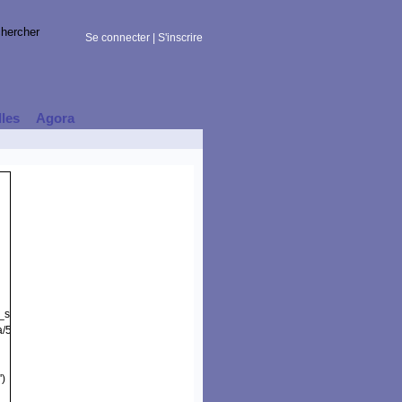
Se connecter
|
S'inscrire
lles
Agora
t_session)
a/5.0
')