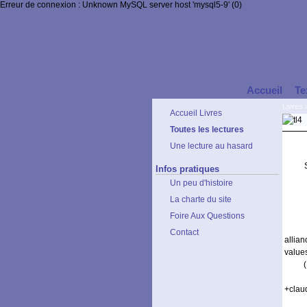
Erreur de connexion : Unknown MySQL server host 'mysql5-9' (0)
Accueil
Te
Livres
Accueil Livres
Toutes les lectures
Une lecture au hasard
Infos pratiques
Un peu d'histoire
La charte du site
Foire Aux Questions
Contact
allia
values
+claud