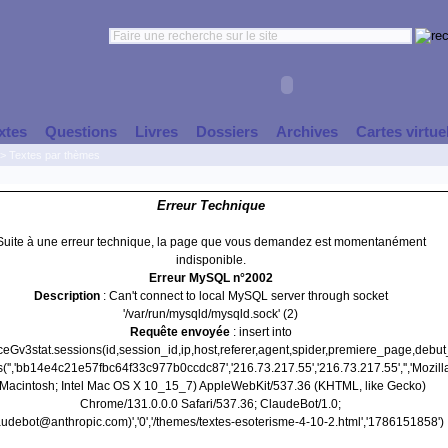
xtes
Questions
Livres
Dossiers
Archives
Cartes virtue
>
Textes par thèmes
Erreur Technique
Suite à une erreur technique, la page que vous demandez est momentanément
indisponible.
Erreur MySQL n°2002
Description
: Can't connect to local MySQL server through socket
'/var/run/mysqld/mysqld.sock' (2)
Requête envoyée
: insert into
nceGv3stat.sessions(id,session_id,ip,host,referer,agent,spider,premiere_page,debu
('','bb14e4c21e57fbc64f33c977b0ccdc87','216.73.217.55','216.73.217.55','','Mozill
(Macintosh; Intel Mac OS X 10_15_7) AppleWebKit/537.36 (KHTML, like Gecko)
Chrome/131.0.0.0 Safari/537.36; ClaudeBot/1.0;
udebot@anthropic.com)','0','/themes/textes-esoterisme-4-10-2.html','1786151858')