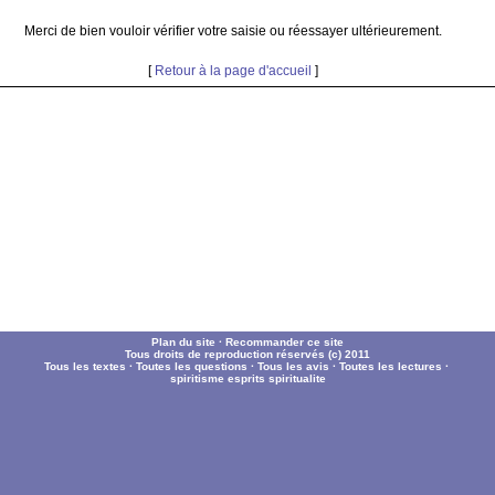
Merci de bien vouloir vérifier votre saisie ou réessayer ultérieurement.
[
Retour à la page d'accueil
]
Plan du site
·
Recommander ce site
Tous droits de reproduction réservés (c) 2011
Tous les textes
·
Toutes les questions
·
Tous les avis
·
Toutes les lectures
·
spiritisme
esprits
spiritualite