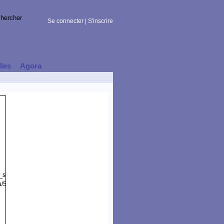
Se connecter
|
S'inscrire
lles
Agora
t_session)
a/5.0