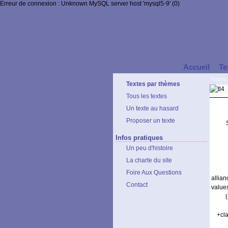
Erreur de connexion : Unknown MySQL server host 'mysql5-9' (0)
Accueil
Te
Textes
Textes par thèmes
Tous les textes
Un texte au hasard
Proposer un texte
Infos pratiques
Un peu d'histoire
La charte du site
Foire Aux Questions
allia
Contact
values
+cla