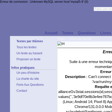
Erreur de connexion : Unknown MySQL server host 'mysql5-9' (0)
Accueil
Textes
Questions
Livres
Textes
>
Textes par thèmes
Textes par thèmes
Tous les textes
Erre
Un texte au hasard
Proposer un texte
Suite à une erreur techni
momentané
Infos pratiques
Erreu
Un peu d'histoire
Description
: Can't connect
La charte du site
'/var/run/my
Foire Aux Questions
Requête 
Contact
allianceGv3stat.sessions(id,sess
values('','3e9df70e8b3e4ee787bd6
(Linux; Android 14; Pixel 8) 
Chrome/131.0.0.0 Mobil
+claudebot@anthropic.com)','