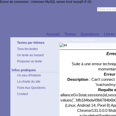
Erreur de connexion : Unknown MySQL server host 'mysql5-9' (0)
Accueil
Textes
Questions
Livres
Textes
>
Textes par thèmes
Textes par thèmes
Tous les textes
Erre
Un texte au hasard
Proposer un texte
Suite à une erreur techni
momentané
Infos pratiques
Erreu
Un peu d'histoire
Description
: Can't connect
La charte du site
'/var/run/my
Foire Aux Questions
Requête 
Contact
allianceGv3stat.sessions(id,sess
values('','bfb184bda49b6784b6b0e
(Linux; Android 14; Pixel 8) 
Chrome/131.0.0.0 Mobil
+claudebot@anthropic.