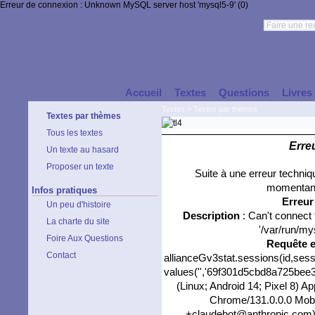
Erreur de connexion : Unknown MySQL server host 'mysql5-9' (0)
Accueil
Textes
Questions
Livres
Textes
>
Textes par thèmes
Textes par thèmes
Tous les textes
Erre
Un texte au hasard
Proposer un texte
Suite à une erreur techni
momentané
Infos pratiques
Erreu
Un peu d'histoire
Description
: Can't connect
La charte du site
'/var/run/my
Foire Aux Questions
Requête 
Contact
allianceGv3stat.sessions(id,sess
values('','69f301d5cbd8a725bee3e
(Linux; Android 14; Pixel 8) 
Chrome/131.0.0.0 Mobil
+claudebot@anthropic.com)','