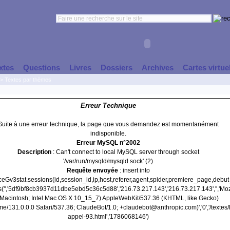
xtes
Questions
Livres
Dossiers
Archives
Cartes virtue
>
Textes par thèmes
Erreur Technique
Suite à une erreur technique, la page que vous demandez est momentanément
indisponible.
Erreur MySQL n°2002
Description
: Can't connect to local MySQL server through socket
'/var/run/mysqld/mysqld.sock' (2)
Requête envoyée
: insert into
nceGv3stat.sessions(id,session_id,ip,host,referer,agent,spider,premiere_page,debu
s('','5df9bf8cb3937d11dbe5ebd5c36c5d88','216.73.217.143','216.73.217.143','','Moz
(Macintosh; Intel Mac OS X 10_15_7) AppleWebKit/537.36 (KHTML, like Gecko)
e/131.0.0.0 Safari/537.36; ClaudeBot/1.0; +claudebot@anthropic.com)','0','/textes/l
appel-93.html','1786068146')