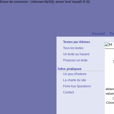
Erreur de connexion : Unknown MySQL server host 'mysql5-9' (0)
Accueil
Te
Textes
Textes par thèmes
Tous les textes
Un texte au hasard
Proposer un texte
Infos pratiques
Un peu d'histoire
La charte du site
Foire Aux Questions
allia
Contact
value
Chrom