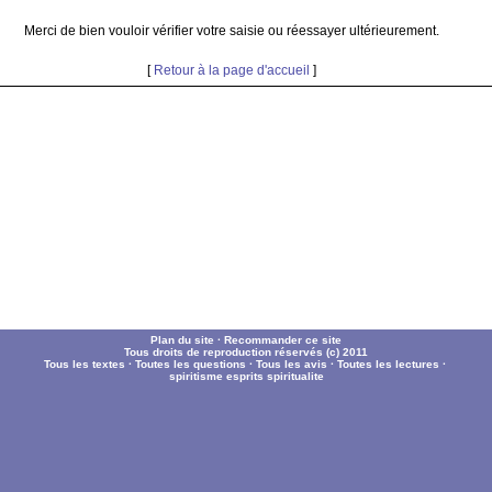
Merci de bien vouloir vérifier votre saisie ou réessayer ultérieurement.
[
Retour à la page d'accueil
]
Plan du site
·
Recommander ce site
Tous droits de reproduction réservés (c) 2011
Tous les textes
·
Toutes les questions
·
Tous les avis
·
Toutes les lectures
·
spiritisme
esprits
spiritualite