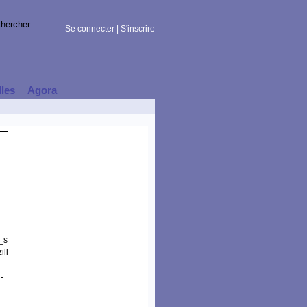
Se connecter
|
S'inscrire
lles
Agora
t_session)
illa/5.0
-