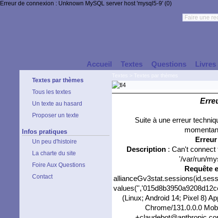
Erreur de connexion : Unknown MySQL server host 'mysql5-9' (0)
Accueil
Textes
Questions
Livres
Textes
>
Textes par thèmes
Textes par thèmes
Tous les textes
Erre
Un texte au hasard
Proposer un texte
Suite à une erreur techni
momentané
Infos pratiques
Erreu
Un peu d'histoire
Description
: Can't connect
La charte du site
'/var/run/my
Foire Aux Questions
Requête 
Contact
allianceGv3stat.sessions(id,sess
values('','015d8b3950a9208d12cce
(Linux; Android 14; Pixel 8) 
Chrome/131.0.0.0 Mobil
+claudebot@anthropic.com)