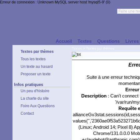
Erreur de connexion : Unknown MySQL server host 'mysql5-9' (0)
Accueil
Textes
Questions
Livres
Textes
>
Textes par thèmes
Textes par thèmes
Tous les textes
Erre
Un texte au hasard
Proposer un texte
Suite à une erreur techni
momentané
Infos pratiques
Erreu
Un peu d'histoire
Description
: Can't connect
La charte du site
'/var/run/my
Foire Aux Questions
Requête 
Contact
allianceGv3stat.sessions(id,sess
values('','2360ae0f53a523271b6df
(Linux; Android 14; Pixel 8) 
Chrome/131.0.0.0 Mobil
+claudebot@anthropic.com)',