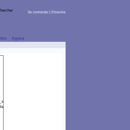
Se connecter
|
S'inscrire
lles
Agora
t_session)
la/5.0