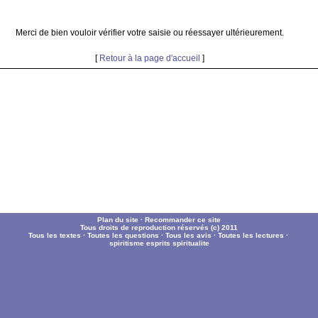
Merci de bien vouloir vérifier votre saisie ou réessayer ultérieurement.
[
Retour à la page d'accueil
]
Plan du site
·
Recommander ce site
Tous droits de reproduction réservés (c) 2011
Tous les textes
·
Toutes les questions
·
Tous les avis
·
Toutes les lectures
·
spiritisme
esprits
spiritualite