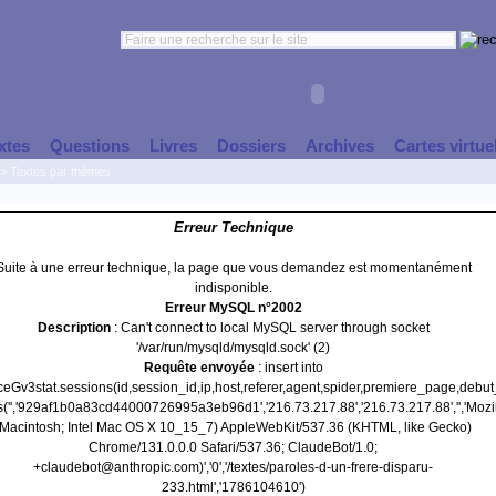
xtes
Questions
Livres
Dossiers
Archives
Cartes virtue
>
Textes par thèmes
Erreur Technique
Suite à une erreur technique, la page que vous demandez est momentanément
indisponible.
Erreur MySQL n°2002
Description
: Can't connect to local MySQL server through socket
'/var/run/mysqld/mysqld.sock' (2)
Requête envoyée
: insert into
nceGv3stat.sessions(id,session_id,ip,host,referer,agent,spider,premiere_page,debu
s('','929af1b0a83cd44000726995a3eb96d1','216.73.217.88','216.73.217.88','','Mozil
(Macintosh; Intel Mac OS X 10_15_7) AppleWebKit/537.36 (KHTML, like Gecko)
Chrome/131.0.0.0 Safari/537.36; ClaudeBot/1.0;
+claudebot@anthropic.com)','0','/textes/paroles-d-un-frere-disparu-
233.html','1786104610')