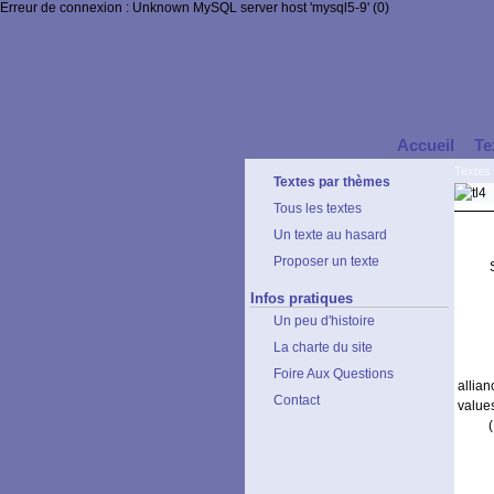
Erreur de connexion : Unknown MySQL server host 'mysql5-9' (0)
Accueil
Te
Textes
Textes par thèmes
Tous les textes
Un texte au hasard
Proposer un texte
Infos pratiques
Un peu d'histoire
La charte du site
Foire Aux Questions
allia
Contact
value