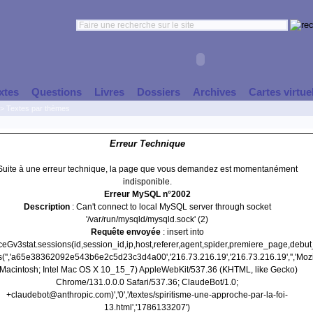
xtes
Questions
Livres
Dossiers
Archives
Cartes virtue
>
Textes par thèmes
Erreur Technique
Suite à une erreur technique, la page que vous demandez est momentanément
indisponible.
Erreur MySQL n°2002
Description
: Can't connect to local MySQL server through socket
'/var/run/mysqld/mysqld.sock' (2)
Requête envoyée
: insert into
nceGv3stat.sessions(id,session_id,ip,host,referer,agent,spider,premiere_page,debu
s('','a65e38362092e543b6e2c5d23c3d4a00','216.73.216.19','216.73.216.19','','Mozi
(Macintosh; Intel Mac OS X 10_15_7) AppleWebKit/537.36 (KHTML, like Gecko)
Chrome/131.0.0.0 Safari/537.36; ClaudeBot/1.0;
+claudebot@anthropic.com)','0','/textes/spiritisme-une-approche-par-la-foi-
13.html','1786133207')