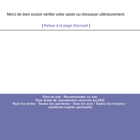
Merci de bien vouloir vérifier votre saisie ou réessayer ultérieurement.
[
Retour à la page d'accueil
]
Plan du site
·
Recommander ce site
Tous droits de reproduction réservés (c) 2011
Tous les textes
·
Toutes les questions
·
Tous les avis
·
Toutes les lectures
·
spiritisme
esprits
spiritualite