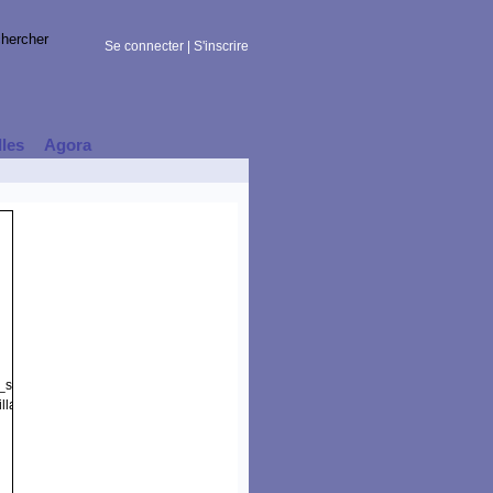
Se connecter
|
S'inscrire
lles
Agora
t_session)
lla/5.0