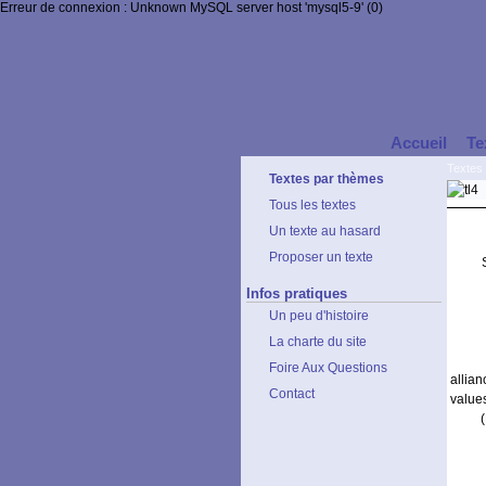
Erreur de connexion : Unknown MySQL server host 'mysql5-9' (0)
Accueil
Te
Textes
Textes par thèmes
Tous les textes
Un texte au hasard
Proposer un texte
Infos pratiques
Un peu d'histoire
La charte du site
Foire Aux Questions
allia
Contact
value