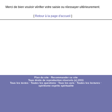
Merci de bien vouloir vérifier votre saisie ou réessayer ultérieurement.
[
Retour à la page d'accueil
]
Plan du site
·
Recommander ce site
Tous droits de reproduction réservés (c) 2011
Tous les textes
·
Toutes les questions
·
Tous les avis
·
Toutes les lectures
·
spiritisme
esprits
spiritualite