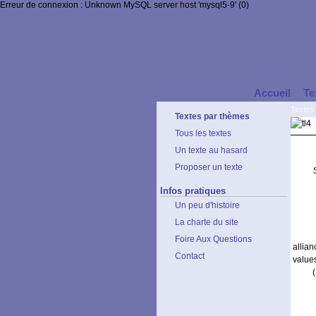
Erreur de connexion : Unknown MySQL server host 'mysql5-9' (0)
Accueil
Te
Textes
Textes par thèmes
Tous les textes
Un texte au hasard
Proposer un texte
Infos pratiques
Un peu d'histoire
La charte du site
Foire Aux Questions
allia
Contact
value