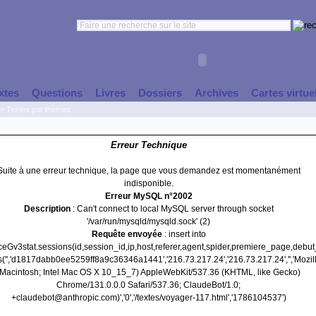
xtes
Questions
Livres
Dossiers
Archives
Cartes virtue
>
Textes par thèmes
Erreur Technique
Suite à une erreur technique, la page que vous demandez est momentanément
indisponible.
Erreur MySQL n°2002
Description
: Can't connect to local MySQL server through socket
'/var/run/mysqld/mysqld.sock' (2)
Requête envoyée
: insert into
nceGv3stat.sessions(id,session_id,ip,host,referer,agent,spider,premiere_page,debu
s('','d1817dabb0ee5259ff8a9c36346a1441','216.73.217.24','216.73.217.24','','Mozil
(Macintosh; Intel Mac OS X 10_15_7) AppleWebKit/537.36 (KHTML, like Gecko)
Chrome/131.0.0.0 Safari/537.36; ClaudeBot/1.0;
+claudebot@anthropic.com)','0','/textes/voyager-117.html','1786104537')