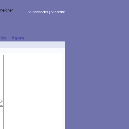
Se connecter
|
S'inscrire
lles
Agora
t_session)
la/5.0