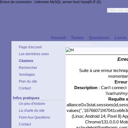
Erreur de connexion : Unknown MySQL server host 'mysql5-9' (0)
Accueil
Textes
Questions
Livres
Accueil
>
Citations
Page d'accueil
Les dernières unes
Erre
Citations
Rechercher
Suite à une erreur techni
Sondages
momentané
Plan du site
Erreu
Description
: Can't connect
Contact
'/var/run/my
Infos pratiques
Requête 
Un peu d'histoire
allianceGv3stat.sessions(id,sess
values('','16766071f47041cebfe3c
La charte du site
(Linux; Android 14; Pixel 8) 
Foire Aux Questions
Chrome/131.0.0.0 Mobil
Contact
+claudebot@anthropic.com)','